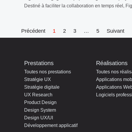
Destiné à faciliter la collaboration en temps réel, Fig
Précédent
1
2
3
…
5
Suivant
Prestations
Réalisations
Toutes nos prestations
Toutes nos réalis
Stratégie UX
Applications mob
Stratégie digitale
Applications We
UX Research
Logiciels profess
Product Design
Design System
Design UX/UI
Développement applicatif