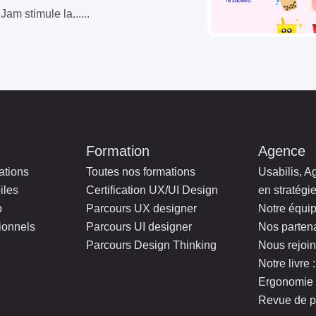
Jam stimule la......
Formation
Agence
ations
Toutes nos formations
Usabilis, A
iles
Certification UX/UI Design
en stratégie
b
Parcours UX designer
Notre équi
ionnels
Parcours UI designer
Nos parten
Parcours Design Thinking
Nous rejoi
Notre livre
Ergonomie 
Revue de p