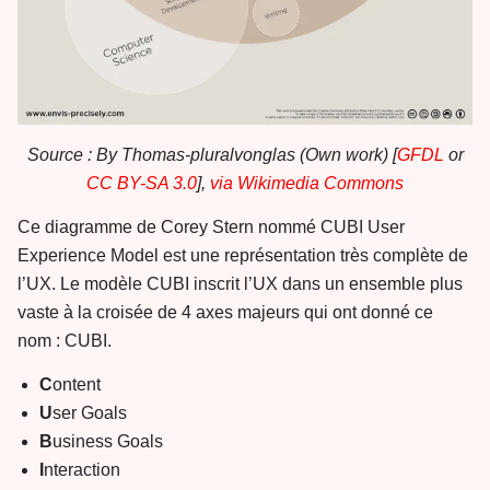
Source : By Thomas-pluralvonglas (Own work) [
GFDL
or
CC BY-SA 3.0
],
via Wikimedia Commons
Ce diagramme de Corey Stern nommé CUBI User
Experience Model est une représentation très complète de
l’UX. Le modèle CUBI inscrit l’UX dans un ensemble plus
vaste à la croisée de 4 axes majeurs qui ont donné ce
nom : CUBI.
C
ontent
U
ser Goals
B
usiness Goals
I
nteraction