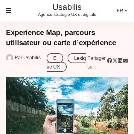
Usabilis
FR
Agence stratégie UX et digitale
Experience Map, parcours
utilisateur ou carte d’expérience
Par
Usabilis
E
Lexiq
Partager
ue UX
sur :