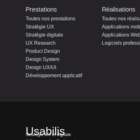
Prestations
Réalisations
Toutes nos prestations
Toutes nos réalis
Stratégie UX
Applications mob
Stratégie digitale
Applications We
UX Research
Logiciels profess
Product Design
Design System
Design UX/UI
Développement applicatif
Usabilis
Stratégie UX et digitale