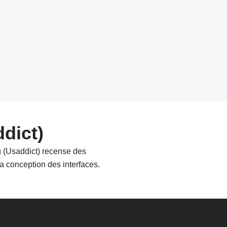
ddict)
g (Usaddict) recense des
a conception des interfaces.