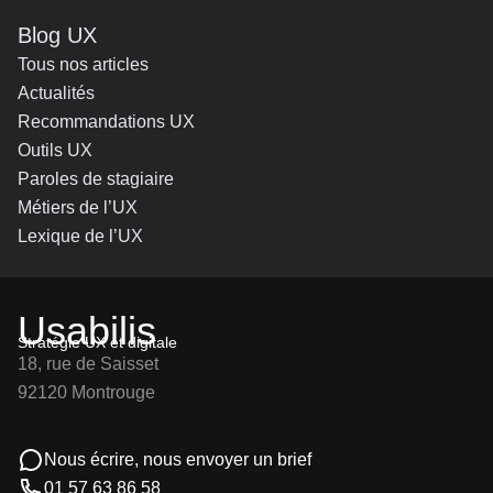
Blog UX
Tous nos articles
Actualités
Recommandations UX
Outils UX
Paroles de stagiaire
Métiers de l’UX
Lexique de l’UX
Usabilis
Stratégie UX et digitale
18, rue de Saisset
92120 Montrouge
Nous écrire, nous envoyer un brief
01 57 63 86 58