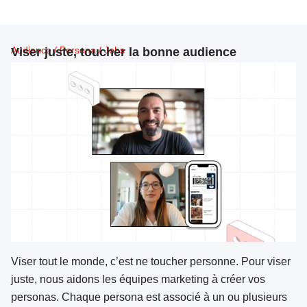
Audience / Persona / Jobs
Viser juste, toucher la bonne audience
Viser tout le monde, c’est ne toucher personne. Pour viser
juste, nous aidons les équipes marketing à créer vos
personas. Chaque persona est associé à un ou plusieurs