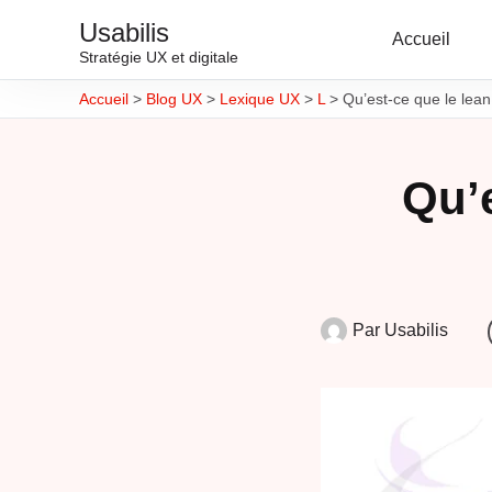
Usabilis
Accueil
Stratégie UX et digitale
Accueil
>
Blog UX
>
Lexique UX
>
L
>
Qu’est-ce que le lea
Qu’e
Par
Usabilis