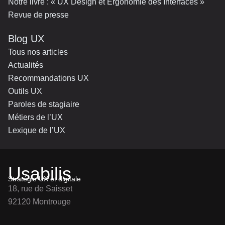
Notre livre : « UX Design et Ergonomie des Interfaces »
Revue de presse
Blog UX
Tous nos articles
Actualités
Recommandations UX
Outils UX
Paroles de stagiaire
Métiers de l’UX
Lexique de l’UX
Usabilis
Stratégie UX et digitale
18, rue de Saisset
92120 Montrouge