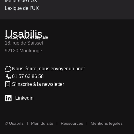
Métiers de l’UX
Lexique de l’UX
Usabilis
Stratégie UX et digitale
18, rue de Saisset
92120 Montrouge
Nous écrire, nous envoyer un brief
01 57 63 86 58
S’inscrire à la newsletter
Linkedin
© Usabilis
Plan du site
Ressources
Mentions légales