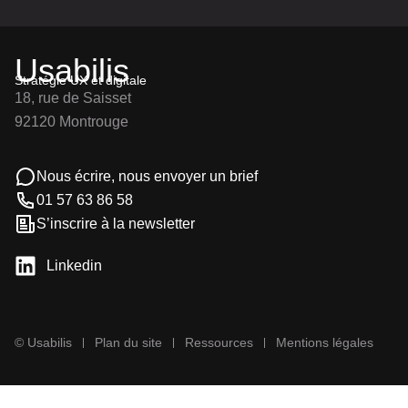
Usabilis
Stratégie UX et digitale
18, rue de Saisset
92120 Montrouge
Nous écrire, nous envoyer un brief
01 57 63 86 58
S’inscrire à la newsletter
Linkedin
© Usabilis
Plan du site
Ressources
Mentions légales