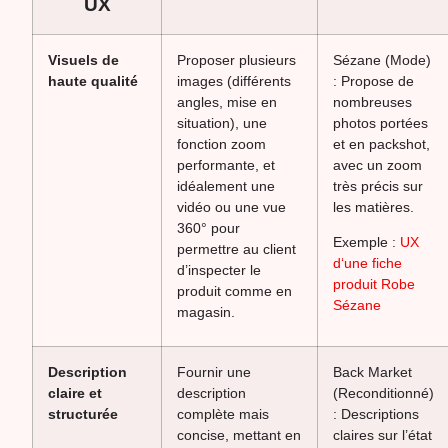
UX
Visuels de
Proposer plusieurs
Sézane (Mode)
haute qualité
images (différents
: Propose de
angles, mise en
nombreuses
situation), une
photos portées
fonction zoom
et en packshot,
performante, et
avec un zoom
idéalement une
très précis sur
vidéo ou une vue
les matières.
360° pour
Exemple :
UX
permettre au client
d‘une fiche
d’inspecter le
produit Robe
produit comme en
Sézane
magasin.
Description
Fournir une
Back Market
claire et
description
(Reconditionné)
structurée
complète mais
: Descriptions
concise, mettant en
claires sur l’état