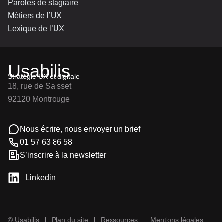
Paroles de stagiaire
Métiers de l’UX
Lexique de l’UX
Usabilis
Stratégie UX et digitale
18, rue de Saisset
92120 Montrouge
Nous écrire, nous envoyer un brief
01 57 63 86 58
S’inscrire à la newsletter
Linkedin
© Usabilis
Plan du site
Ressources
Mentions légales